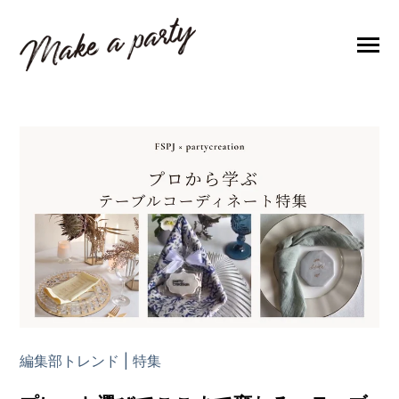
SKIP
TO
CONTENT
Toggle
編集部トレンド
Menu
ブログトップ
レンタルサービス
ショップ
編集部トレンド | 特集