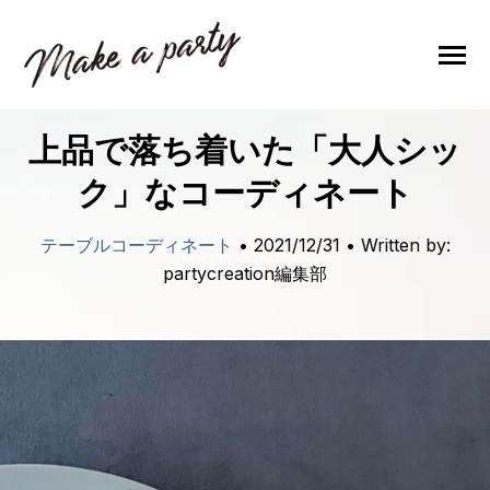
SKIP
TO
CONTENT
Toggle
Menu
back to top
上品で落ち着いた「大人シッ
ブログトップ
ク」なコーディネート
レンタルサービス
テーブルコーディネート
• 2021/12/31 • Written by:
ショップ
partycreation編集部